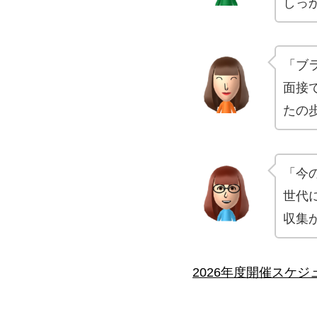
しっ
「ブ
面接
たの
「今
世代
収集
2026年度開催スケ