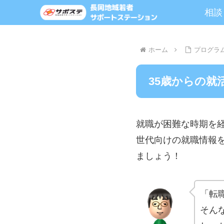
相談
ホーム
プログラ
35歳からの就
就職が困難な時期を
世代向けの就職情報
ましょう！
「転
そん